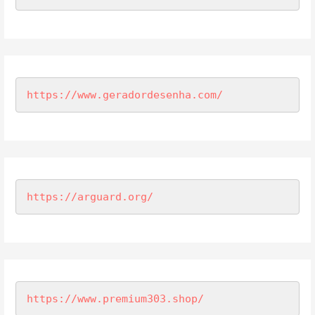
https://www.geradordesenha.com/
https://arguard.org/
https://www.premium303.shop/