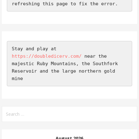
refreshing this page to fix the error.
Stay and play at 
https://doubledicerv.com/
 near the 
majestic Ruby Mountains, the Southfork 
Reservoir and the large northern gold 
mine
Search
for:
August 2026