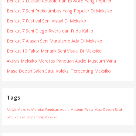
Berikut 7 Lukisan Retablo dan Ex-voto Yang Populer
Berikut 7 Seni Prekolumbus Yang Populer Di Meksiko
Berikut 7 Festival Seni Visual Di Meksiko
Berikut 7 Seni Diego Rivera dan Frida Kahlo
Berikut 7 Alasan Seni Muralisme Ada Di Meksiko
Berikut 10 Fakta Menarik Seni Visual Di Meksiko
Aktivis Meksiko Meretas Panduan Audio Museum Wina
Masa Depan Salah Satu Koleksi Terpenting Meksiko
Tags
Aktivis Meksiko Meretas Panduan Audio Museum Wina
Masa Depan Salah
Satu koleksi terpenting Meksiko