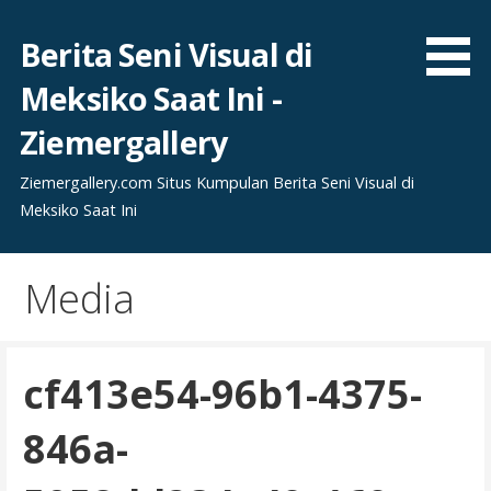
Skip
to
Berita Seni Visual di
content
Meksiko Saat Ini -
Ziemergallery
Ziemergallery.com Situs Kumpulan Berita Seni Visual di
Meksiko Saat Ini
Media
cf413e54-96b1-4375-
846a-