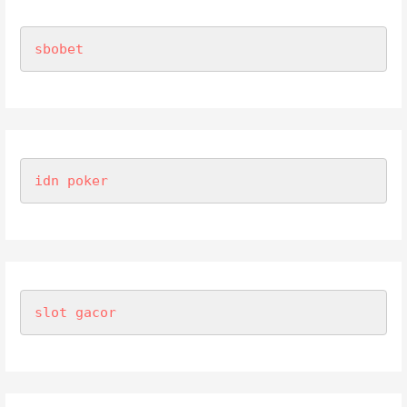
sbobet
idn poker
slot gacor