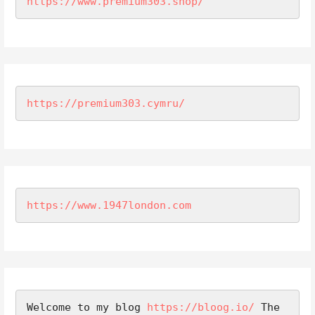
https://www.premium303.shop/
https://premium303.cymru/
https://www.1947london.com
Welcome to my blog 
https://bloog.io/
 The 